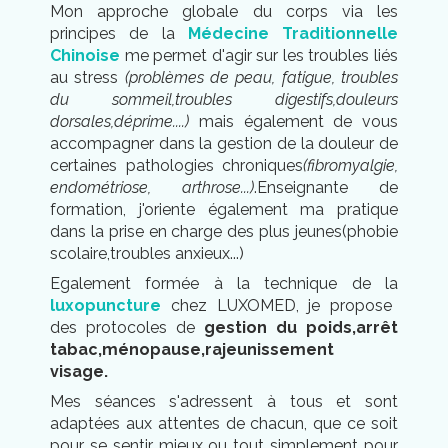
Mon approche globale du corps via les
principes de la
Médecine Traditionnelle
Chinoise
me permet d'agir sur les troubles liés
au stress
(problèmes de peau, fatigue, troubles
du sommeil,troubles digestifs,douleurs
dorsales,déprime....)
mais également de vous
accompagner dans la gestion de la douleur de
certaines pathologies chroniques
(fibromyalgie,
endométriose, arthrose...)
.
Enseignante de
formation, j'oriente également ma pratique
dans la prise en charge des plus jeunes(phobie
scolaire,troubles anxieux...)
Egalement formée à la technique de la
luxopuncture
chez LUXOMED, je propose
des protocoles de
gestion du poids,arrêt
tabac,ménopause,rajeunissement
visage.
Mes séances s'adressent à tous et sont
adaptées aux attentes de chacun, que ce soit
pour se sentir mieux ou tout simplement pour