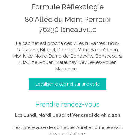
Formule Réflexologie
80 Allée du Mont Perreux
76230
Isneauville
Le cabinet est proche des villes suivantes : Bois-
Guillaume, Bihorel, Darnétal, Mont-Saint-Aignan,
Montville, Notre-Dame-de-Bondeville, Bonsecours,
L'Houlme, Rouen, Malaunay, Déville-lès-Rouen,
Maromme...
Localiser le cabinet sur une carte
Prendre rendez-vous
Les
Lundi
,
Mardi
,
Jeudi
et
Vendredi
de
9h
à
20h
Il est préférable de contacter Aurélie Formule avant
de vous déplacer.