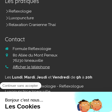
Les pratiques
Reflexologie
Luxopuncture
Relaxation Cranienne Thaï
Contact
Formule Réflexologie
80 Allée du Mont Perreux
76230
Isneauville
Afficher le téléphone
Les
Lundi
,
Mardi
,
Jeudi
et
Vendredi
de
9h
à
20h
©2019 Formule Réflexologie - Réflexologue
Luxopunctrice Isneauville